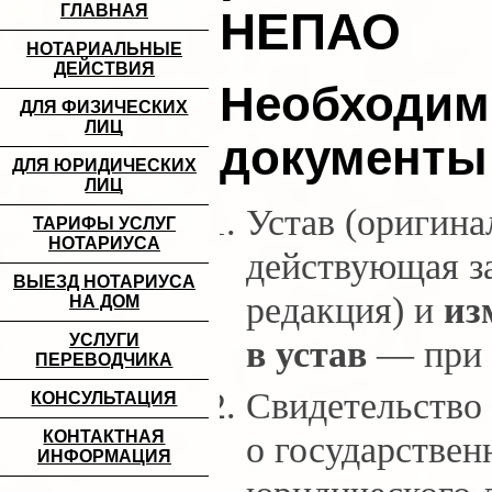
ГЛАВНАЯ
НЕПАО
НОТАРИАЛЬНЫЕ
ДЕЙСТВИЯ
Необходи
ДЛЯ ФИЗИЧЕСКИХ
ЛИЦ
документы
ДЛЯ ЮРИДИЧЕСКИХ
ЛИЦ
Устав (оригина
ТАРИФЫ УСЛУГ
НОТАРИУСА
действующая з
ВЫЕЗД НОТАРИУСА
редакция) и
из
НА ДОМ
УСЛУГИ
в устав
— при 
ПЕРЕВОДЧИКА
Свидетельство
КОНСУЛЬТАЦИЯ
КОНТАКТНАЯ
о государствен
ИНФОРМАЦИЯ