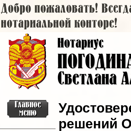
Перейти к основному содержанию
Добро пожаловать! Всегд
нотариальной конторе!
Нотариус
ПОГОДИН
Светлана А
Главное
Удостовер
меню
решений О